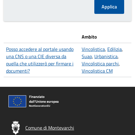
Ambito
Posso accedere al portale usando
Vincolistica
,
Edilizia
,
una CNS o una CIE diversa da
Suap
,
Urbanistica
,
quella che utilizzerò per firmare i
Vincolistica parchi
,
documenti?
Vincolistica CM
Comune di Montevarchi