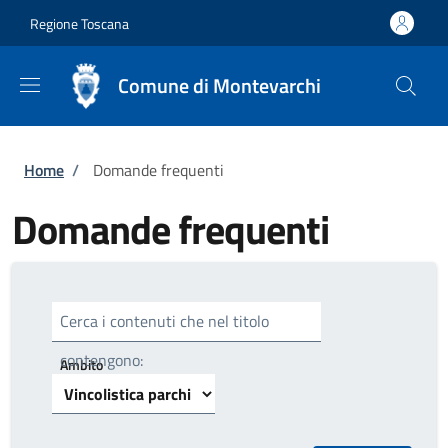
Salta al contenuto principale
Skip to footer content
Regione Toscana
Comune di Montevarchi
Briciole di pane
Home
/
Domande frequenti
Domande frequenti
Cerca i contenuti che nel titolo
contengono:
Ambito