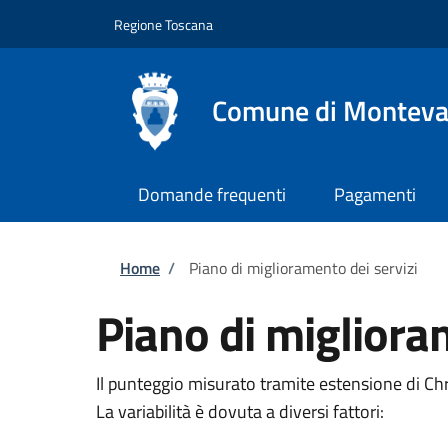
Salta al contenuto principale
Skip to footer content
Regione Toscana
Comune di Monteva
Domande frequenti
Pagamenti
Briciole di pane
Home
/
Piano di miglioramento dei servizi
Piano di migliora
Il punteggio misurato tramite estensione di C
La variabilità è dovuta a diversi fattori: