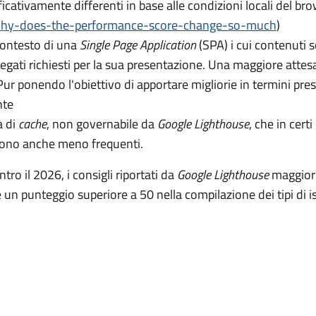
icativamente differenti in base alle condizioni locali del br
why-does-the-performance-score-change-so-much
)
contesto di una
Single Page Application
(SPA) i cui contenuti s
legati richiesti per la sua presentazione. Una maggiore attes
ur ponendo l'obiettivo di apportare migliorie in termini presta
nte
a di
cache
, non governabile da
Google Lighthouse
, che in cert
 sono anche meno frequenti.
tro il 2026, i consigli riportati da
Google Lighthouse
maggiorm
 un punteggio superiore a 50 nella compilazione dei tipi di i