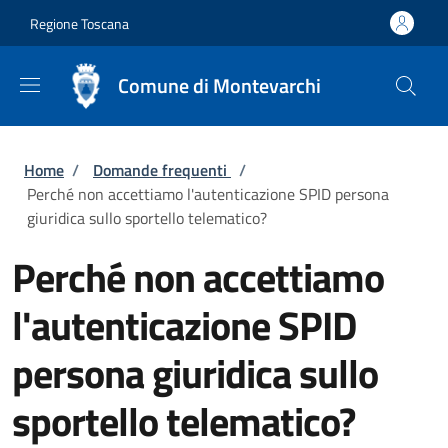
Salta al contenuto principale
Skip to footer content
Regione Toscana
Comune di Montevarchi
Briciole di pane
Home
/
Domande frequenti
/
Perché non accettiamo l'autenticazione SPID persona
giuridica sullo sportello telematico?
Perché non accettiamo
l'autenticazione SPID
persona giuridica sullo
sportello telematico?