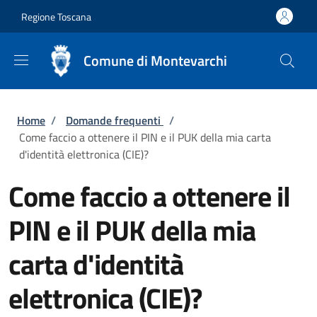
Salta al contenuto principale
Skip to footer content
Regione Toscana
Comune di Montevarchi
Briciole di pane
Home
/
Domande frequenti
/
Come faccio a ottenere il PIN e il PUK della mia carta
d'identità elettronica (CIE)?
Come faccio a ottenere il
PIN e il PUK della mia
carta d'identità
elettronica (CIE)?