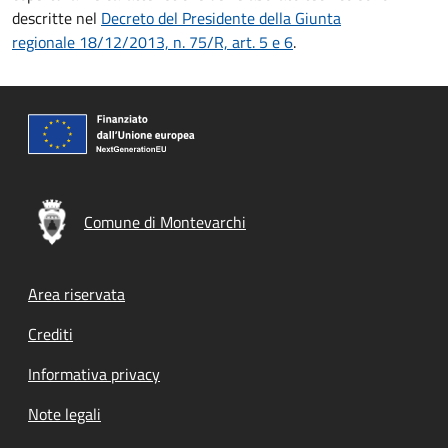
descritte nel
Decreto del Presidente della Giunta
regionale 18/12/2013, n. 75/R, art. 5 e 6
.
Comune di Montevarchi
Footer menu
Area riservata
Crediti
Informativa privacy
Note legali