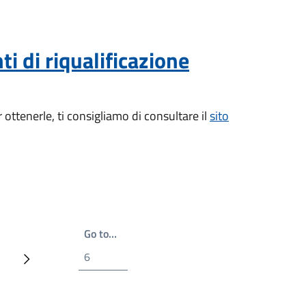
ti di riqualificazione
 ottenerle, ti consigliamo di consultare il
sito
Write the page number you want to go t
Go to…
ina
Prossima pagina