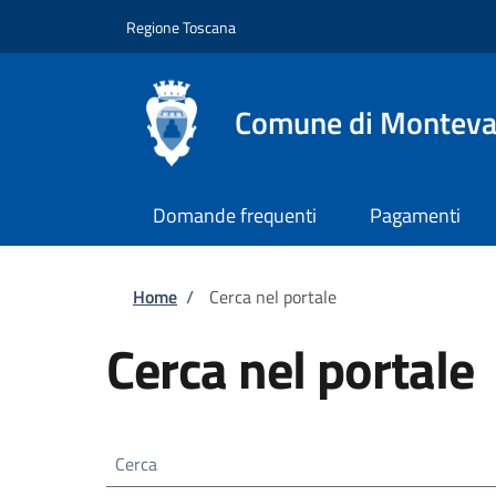
Salta al contenuto principale
Skip to footer content
Regione Toscana
Comune di Monteva
Domande frequenti
Pagamenti
Briciole di pane
Home
/
Cerca nel portale
Cerca nel portale
Cerca