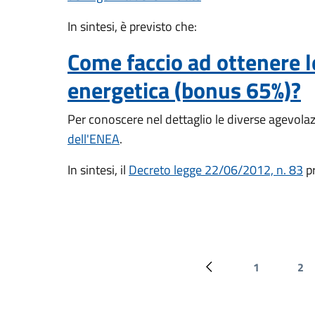
In sintesi, è previsto che:
Come faccio ad ottenere le
energetica (bonus 65%)?
Per conoscere nel dettaglio le diverse agevolazi
dell'ENEA
.
In sintesi, il
Decreto legge 22/06/2012, n. 83
pr
1
2
Pagina precedente
Pagina
Pa