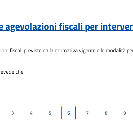
 agevolazioni fiscali per interven
oni fiscali previste dalla normativa vigente e le modalità per
evede che:
3
4
5
6
7
8
9
gina
Pagina
Pagina
Pagina
Pagina attuale
Pagina
Pagina
Pag